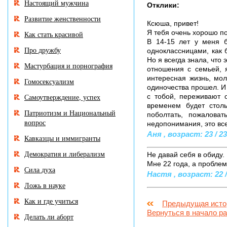
Настоящий мужчина
Отклики:
Развитие женственности
Ксюша, привет!
Я тебя очень хорошо по
Как стать красивой
В 14-15 лет у меня б
Про дружбу
одноклассницами, как 
Но я всегда знала, что
Мастурбация и порнография
отношения с семьей, я
интересная жизнь, мол
Гомосексуализм
одиночества прошел. И 
Самоутверждение, успех
с тобой, переживают 
временем будет столь
Патриотизм и Национальный
поболтать, пожалова
вопрос
недопонимания, это все
Аня , возраст: 23 / 23
Кавказцы и иммигранты
Демократия и либерализм
Не давай себя в обиду.
Мне 22 года, а проблем
Сила духа
Настя , возраст: 22 /
Ложь в науке
Как и где учиться
Предыдущая исто
Вернуться в начало р
Делать ли аборт