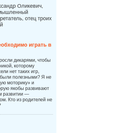
ксандр Оликевич,
мышленный
ретатель, отец троих
ей
еобходимо играть в
 росли дикарями, чтобы
никой, которому
ли нет таких игр,
 были полезными? Я не
ую моторику» и
орую якобы развивают
ом развитии —
ом. Кто из родителей не
?