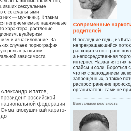
уально зависимых клиентов;
ршивших сексуальные
в с сексуальными
 них — мужчины). К таким
ся неприемлемые навязчивые
Современные наркоти
го характера, растление
родителей
ционизм, вуайеризм,
изм и изнасилование. За
В последние годы, из Кит
ьких случаев порнография
непрекращающийся поток 
ную роль в развитии
расходится по стране по
уальной зависимости.
а непосредственная торго
интернет. Названия этих н
спайсы и соли. Бороться 
что их с запозданием вкл
запрещенных, а также пот
распространение происход
организаторы сами не при
Александр Ипатов,
президент российской
национальной федерации
Виртуальная реальность
Ояма киокушинкай каратэ-
до