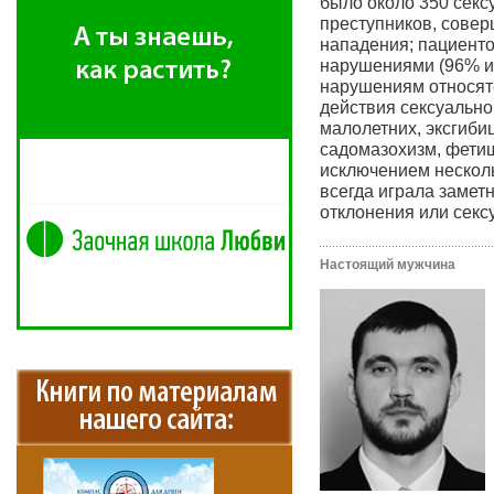
было около 350 секс
преступников, сове
нападения; пациенто
нарушениями (96% из
нарушениям относят
действия сексуально
малолетних, эксгиби
садомазохизм, фетиш
исключением нескол
всегда играла замет
отклонения или секс
Настоящий мужчина