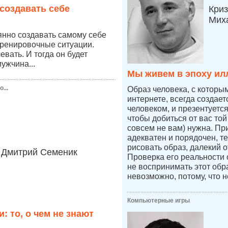
создавать себе
Криз
Мих
янно создавать самому себе
тренировочные ситуации.
вать. И тогда он будет
ужчина...
Мы живем в эпоху ил
...
Образ человека, с которы
интернете, всегда создае
человеком, и презентуетс
чтобы добиться от вас той
совсем не вам) нужна. Пр
адекватен и порядочен, т
рисовать образ, далекий о
Дмитрий Семеник
Проверка его реальности
не воспринимать этот обр
невозможно, потому, что н
Компьютерные игры
: то, о чем не знают