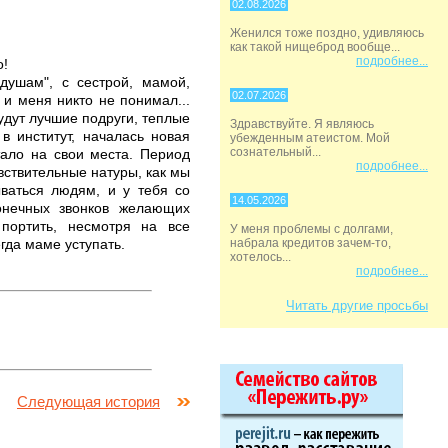
02.08.2026
Женился тоже поздно, удивляюсь
как такой нищеброд вообще...
подробнее...
о!
душам", с сестрой, мамой,
02.07.2026
 и меня никто не понимал...
будут лучшие подруги, теплые
Здравствуйте. Я являюсь
в институт, началась новая
убежденным атеистом. Мой
сознательный...
тало на свои места. Период
подробнее...
увствительные натуры, как мы
ываться людям, и у тебя со
14.05.2026
конечных звонков желающих
портить, несмотря на все
У меня проблемы с долгами,
гда маме уступать.
набрала кредитов зачем-то,
хотелось...
подробнее...
Читать другие просьбы
Следующая история