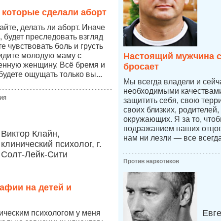
 которые сделали аборт
йте, делать ли аборт. Иначе
, будет преследовать взгляд
те чувствовать боль и грусть
видите молодую маму с
Настоящий мужчина с
енную женщину. Всё бремя и
бросает
будете ощущать только вы...
Мы всегда владели и сей
необходимыми качествами,
ия
защитить себя, свою терр
своих близких, родителей,
окружающих. Я за то, что
подражанием наших отцов,
Виктор Клайн,
нам ни лезли — все всегд
клинический психолог, г.
Солт-Лейк-Сити
Против наркотиков
афии на детей и
Евг
ическим психологом у меня