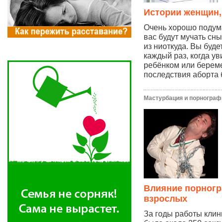
Истории женщин,
Очень хорошо подума
вас будут мучать сны
из ниоткуда. Вы буде
каждый раз, когда у
ребёнком или берем
последствия аборта 
Мастурбация и порнограф
Влияние порногр
взрослых
За годы работы клин