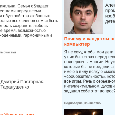
Але
икальна. Семья обладает
про
ествами перед всеми
изоб
и обустройства любовных
остью всех членов семьи быть
дет
жность сохранять любовь
ое время, возможностью
лноценными, гармоничными
Почему и как детям н
компьютер
Я не хочу, чтобы мои дети
ть счастья
у них был страх перед тех
подвержены многие. Неуже
которые бы не вредили, а
имею в виду всякую «мелк
«сообразительность», кот
Дмитрий Пастернак-
все игры. Речь о серьезн
интеллектуальном, духовн
Таранушенко
задавал себе этот вопрос
Родноверие, язычество