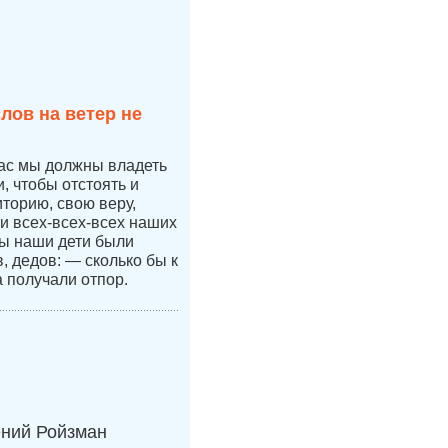
лов на ветер не
час мы должны владеть
 чтобы отстоять и
иторию, свою веру,
 и всех-всех-всех наших
бы наши дети были
 дедов: — сколько бы к
а получали отпор.
ений Ройзман