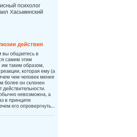
исный психолог
аил Хасьминский
люзии действия
м вы общаетесь в
тся самим этим
я им таким образом,
 реакции, которая ему (а
ичем чем человек менее
ем более он склонен
т действительности.
 обычно невозможна, а
аз в принципе
ечем его опровергнуть...