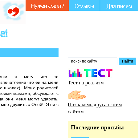
Вашем участии и совете.
орым я могу что то
Тест на реализм
 впечатление что ей на меня
ых школах). Моих родителей
своими мамами, обсуждают с
да они меня могут ударить,
Познакомь друга с этим
мне дружить с Олей!! Я ни с
сайтом
Последние просьбы