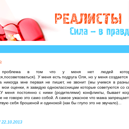
?» много историй, авторы которых остро нуждаются в 
ю
моя проблема в том что у меня нет людей кот
я,посоветоваться). У меня есть подруга Оля, но у меня создается
на никогда мне первая не пишет, не звонит (мы учимся в разн
и мои оценки, я завидую одноклассницам которые советуются со 
 У меня постоянно с ними (родителями) конфликты, бывает ког
же не говорю это само собой. А самое ужасное что мама запрещает 
твую себя брошеной и одинокой (как бы глупо это не звучало)...
 22.10.2013