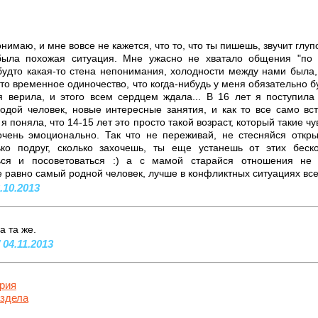
нимаю, и мне вовсе не кажется, что то, что ты пишешь, звучит глуп
ыла похожая ситуация. Мне ужасно не хватало общения "по 
будто какая-то стена непонимания, холодности между нами была,
 это временное одиночество, что когда-нибудь у меня обязательно 
 верила, и этого всем сердцем ждала... В 16 лет я поступила 
одой человек, новые интересные занятия, и как то все само вс
я поняла, что 14-15 лет это просто такой возраст, который такие ч
очень эмоционально. Так что не переживай, не стесняйся откр
ко подруг, сколько захочешь, ты еще устанешь от этих бес
ться и посоветоваться :) а с мамой старайся отношения не 
 равно самый родной человек, лучше в конфликтных ситуациях все
.10.2013
а та же.
 04.11.2013
рия
аздела