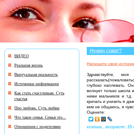
В разделе «Нужен совет
Нужен совет?
ВИДЕО
Напишите свою истори
Реальная жизнь
Виртуальная реальность
Здравствуйте, 
рассказать(пожаловатьс
Источники информации
глубоко наплевать. О
волнует только школа 
Как стать счастливым. Суть
ними мальчиков и т.д.
счастья
кричать и унизить я да
кем не общаюсь, я чувс
Про любовь. Суть любви
Оцените:
Что такое семья. Семья это...
Отношения с родителями
ксюша , возраст: 15 /