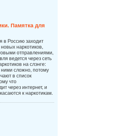
ки. Памятка для
ая в Россию заходит
новых наркотиков,
чтовыми отправлениями,
вля ведется через сеть
аркотиков на слэнге:
с ними сложно, потому
ючают в список
ому что
ит через интернет, и
касаются к наркотикам.