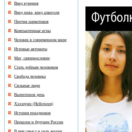
Вред курения
Вред пива, вред алкоголя
Против наркотиков
Компьютерные игры
Человек в современном мире
Игровые автоматы
Мат, сквернословие
Стать добрым человеком
Свобода человека
Сильные люди
Валентинов день
Хэллоуин (Helloween)
История праздников
Прошлое и будущее России
В чем смысл и цель жизни