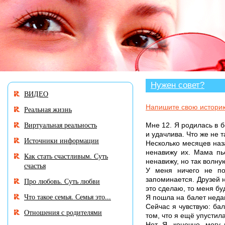
В разделе «Нужен совет?» много историй, авт
Нужен совет?
ВИДЕО
Напишите свою истори
Реальная жизнь
Виртуальная реальность
Мне 12. Я родилась в 
и удачлива. Что же не т
Источники информации
Несколько месяцев наза
ненавижу их. Мама пьё
Как стать счастливым. Суть
ненавижу, но так волну
счастья
У меня ничего не по
запоминается. Друзей н
Про любовь. Суть любви
это сделаю, то меня буд
Что такое семья. Семья это...
Я пошла на балет недав
Сейчас я чувствую: бал
Отношения с родителями
том, что я ещё упустил
Нет. Я, конечно, могу