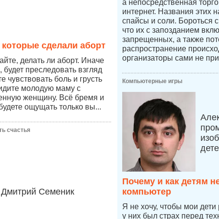
а непосредственная торго
интернет. Названия этих н
спайсы и соли. Бороться 
что их с запозданием вкл
запрещенных, а также пот
 которые сделали аборт
распространение происход
организаторы сами не при
йте, делать ли аборт. Иначе
, будет преследовать взгляд
те чувствовать боль и грусть
Компьютерные игры
видите молодую маму с
енную женщину. Всё бремя и
будете ощущать только вы...
Але
про
ть счастья
изоб
дет
Почему и как детям н
Дмитрий Семеник
компьютер
Я не хочу, чтобы мои дети
у них был страх перед тех