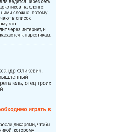
вля ведется через сеть
аркотиков на слэнге:
с ними сложно, потому
ючают в список
ому что
ит через интернет, и
касаются к наркотикам.
ксандр Оликевич,
мышленный
ретатель, отец троих
ей
еобходимо играть в
 росли дикарями, чтобы
никой, которому