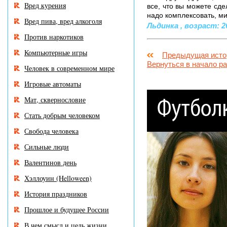
Вред курения
все, что вы можете сде
надо комплексовать, ми
Вред пива, вред алкоголя
Льдинка , возраст: 26
Против наркотиков
Компьютерные игры
Предыдущая исто
Вернуться в начало р
Человек в современном мире
Игровые автоматы
Мат, сквернословие
Стать добрым человеком
Свобода человека
Сильные люди
Валентинов день
Хэллоуин (Helloween)
История праздников
Прошлое и будущее России
В чем смысл и цель жизни