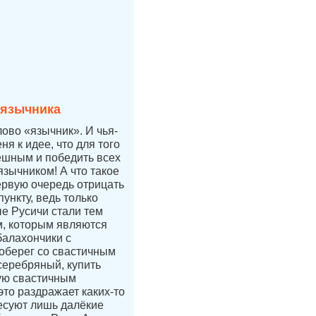
 язычника
лово «язычник». И чья-
ня к идее, что для того
ешным и победить всех
язычником! А что такое
ервую очередь отрицать
ункту, ведь только
е Русичи стали тем
, которым являются
балахончики с
 оберег со свастичным
 серебряный, купить
ую свастичным
это раздражает каких-то
есуют лишь далёкие