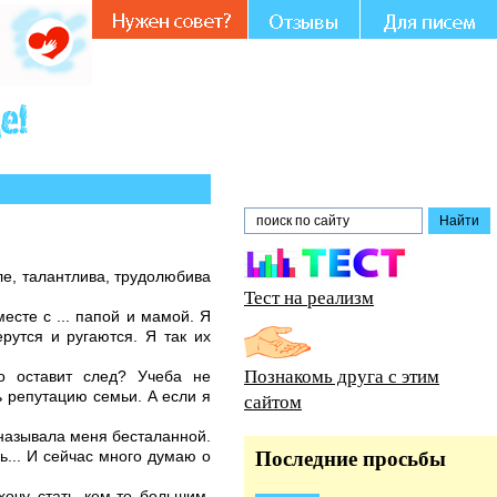
е.
ле, талантлива, трудолюбива
Тест на реализм
есте с ... папой и мамой. Я
рутся и ругаются. Я так их
Познакомь друга с этим
о оставит след? Учеба не
ть репутацию семьи. А если я
сайтом
 называла меня бесталанной.
ь... И сейчас много думаю о
Последние просьбы
 хочу стать кем-то большим,