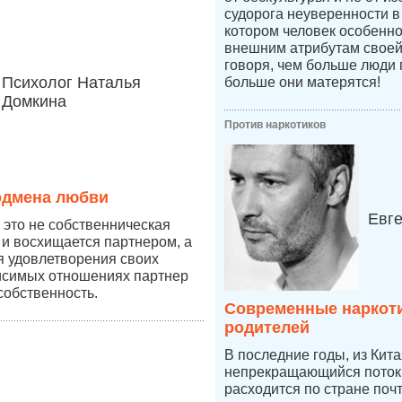
судорога неуверенности в 
котором человек особенно
внешним атрибутам своей
говоря, чем больше люди 
Психолог Наталья
больше они матерятся!
Домкина
Против наркотиков
одмена любви
Евг
это не собственническая
 и восхищается партнером, а
ля удовлетворения своих
висимых отношениях партнер
собственность.
Современные наркоти
родителей
В последние годы, из Кит
непрекращающийся поток 
расходится по стране по