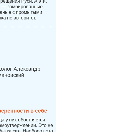
Крещения Руси. А эти,
и — зомбированные
авные с промытыми
ка не авторитет.
холог Александр
мановский
веренности в себе
да у них обостряется
самоутверждении. Это не
бытка сил. Наоборот, это