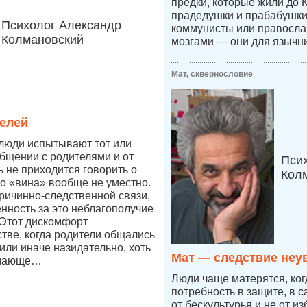
предки, которые жили до 
прадедушки и прабабушк
Психолог Александр
коммунисты или правосл
Колмановский
мозгами — они для язычни
Мат, сквернословие
елей
 люди испытывают тот или
бщении с родителями и от
Пси
ь не приходится говорить о
Кол
во «вина» вообще не уместно.
причинно-следственной связи,
енность за это неблагополучие
 Этот дискомфорт
стве, когда родители общались
к или иначе назидательно, хоть
Мат — следствие неу
имающе…
Люди чаще матерятся, ког
потребность в защите, в 
от бескультурья и не от из