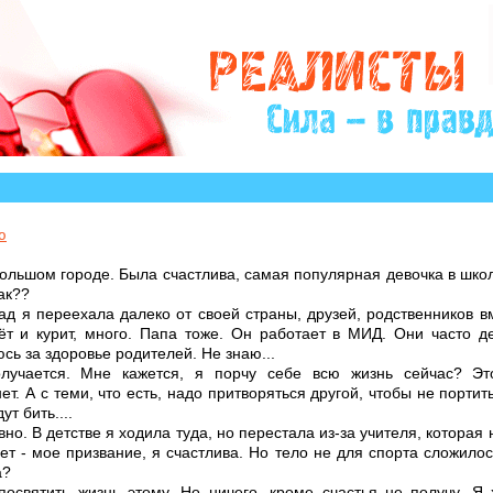
оры которых остро нуждаются в Вашем участии и совет
ю
большом городе. Была счастлива, самая популярная девочка в шко
ак??
д я переехала далеко от своей страны, друзей, родственников вм
т и курит, много. Папа тоже. Он работает в МИД. Они часто де
юсь за здоровье родителей. Не знаю...
лучается. Мне кажется, я порчу себе всю жизнь сейчас? Эт
ет. А с теми, что есть, надо притворяться другой, чтобы не порти
ут бить....
но. В детстве я ходила туда, но перестала из-за учителя, которая
ет - мое призвание, я счастлива. Но тело не для спорта сложилос
а?
 посвятить жизнь этому. Но ничего, кроме счастья не получу. Я