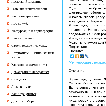
Настоящий мужчина
великим. Если я в бале
Развитие женственности
С детства я выбрала н
сложившихся обстоятель
Как стать красивой
Я боюсь. Люблю рассуж
могу дышать. Когда я п
Про дружбу
Я чувствую, что все,
подавлена. Но привыкл
Мастурбация и порнография
продолжаться? Мои род
Гомосексуализм
Я подросток - прыщи, к
Может, мне нужен друг?
Самоутверждение, успех
Подскажите.
Оцените:
Патриотизм и Национальный
вопрос
Мечтающая , возраст:
Кавказцы и иммигранты
Отклики:
Демократия и либерализм
Сила духа
Здравствуй, девочка. 
Сколько бы вы их ни 
Ложь в науке
Единственное, что им
возможно лишь в том сл
Как и где учиться
жизнью и стараться сд
лишь говорить о своих 
Делать ли аборт
воюя друг с другом, вы