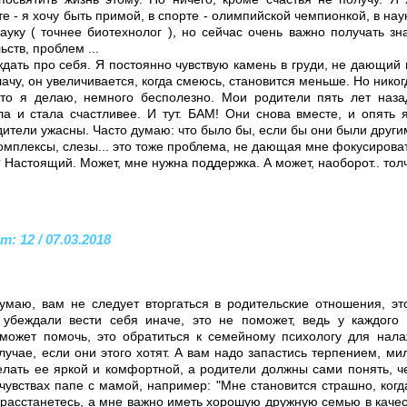
те - я хочу быть примой, в спорте - олимпийской чемпионкой, в на
ауку ( точнее биотехнолог ), но сейчас очень важно получать зн
ств, проблем ...
дать про себя. Я постоянно чувствую камень в груди, не дающий 
лачу, он увеличивается, когда смеюсь, становится меньше. Но никог
 что я делаю, немного бесполезно. Мои родители пять лет наз
а и стала счастливее. И тут. БАМ! Они снова вместе, и опять я
ители ужасны. Часто думаю: что было бы, если бы они были други
омплексы, слезы... это тоже проблема, не дающая мне фокусирова
 Настоящий. Может, мне нужна поддержка. А может, наоборот.. тол
 12 / 07.03.2018
Думаю, вам не следует вторгаться в родительские отношения, эт
убеждали вести себя иначе, это не поможет, ведь у каждого 
 может помочь, это обратиться к семейному психологу для нал
учае, если они этого хотят. А вам надо запастись терпением, ми
елать ее яркой и комфортной, а родители должны сами понять, ч
чувствах папе с мамой, например: "Мне становится страшно, когда
 расстанетесь, а мне важно иметь хорошую дружную семью в качес