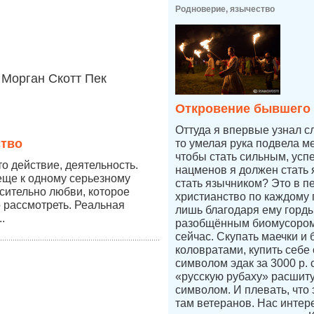
Родноверие, язычество
Морган Скотт Пек
Откровение бывшего
Оттуда я впервые узнал с
ство
то умелая рука подвела ме
чтобы стать сильным, усп
о действие, деятельность.
нацменов я должен стать 
еще к одному серьезному
стать язычником? Это в п
сительно любви, которое
христианство по каждому п
 рассмотреть. Реальная
лишь благодаря ему горды
.
разобщённым биомусором
сейчас. Скупать маечки и 
коловратами, купить себе
символом эдак за 3000 р.
«русскую рубаху» расшит
символом. И плевать, что 
там ветеранов. Нас интер