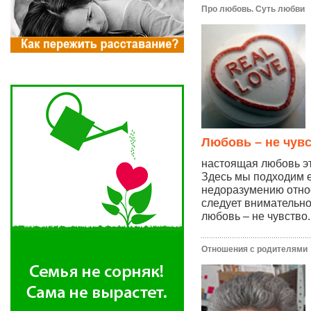
Про любовь. Суть любви
Любовь – не чув
настоящая любовь эт
Здесь мы подходим 
недоразумению отно
следует внимательно
любовь – не чувство..
Отношения с родителями