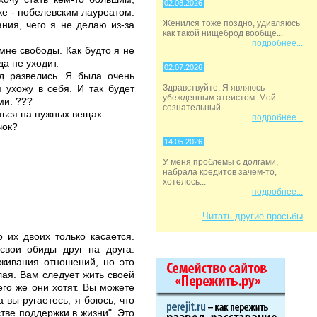
02.08.2026
уке - нобелевским лауреатом.
Женился тоже поздно, удивляюсь
ания, чего я не делаю из-за
как такой нищеброд вообще...
подробнее...
мне свободы. Как будто я не
да не уходит.
02.07.2026
ад развелись. Я была очень
 ухожу в себя. И так будет
Здравствуйте. Я являюсь
убежденным атеистом. Мой
ми. ???
сознательный...
ться на нужных вещах.
подробнее...
чок?
14.05.2026
У меня проблемы с долгами,
набрала кредитов зачем-то,
хотелось...
подробнее...
Читать другие просьбы
о их двоих только касается.
свои обиды друг на друга.
аживания отношений, но это
лая. Вам следует жить своей
его же они хотят. Вы можете
 вы ругаетесь, я боюсь, что
тве поддержки в жизни". Это