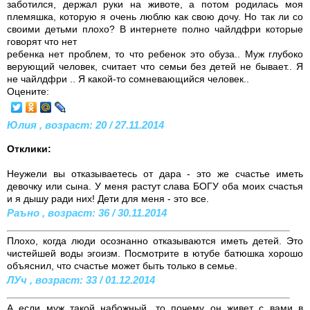
заботился, держал руки на животе, а потом родилась моя
племяшка, которую я очень люблю как свою дочу. Но так ли со
своими детьми плохо? В интернете полно чайлдфри которые
говорят что нет
ребенка нет проблем, то что ребенок это обуза.. Муж глубоко
верующий человек, считает что семьи без детей не бывает.. Я
не чайлдфри .. Я какой-то сомневающийся человек..
Оцените:
Юлия , возраст: 20 / 27.11.2014
Отклики:
Неужели вы отказываетесь от дара - это же счастье иметь
девочку или сына. У меня растут слава БОГУ оба моих счастья
и я дышу ради них! Дети для меня - это все.
Раъно , возраст: 36 / 30.11.2014
Плохо, когда люди осознанно отказываются иметь детей. Это
чистейшей воды эгоизм. Посмотрите в ютубе батюшка хорошо
объяснил, что счастье может быть только в семье.
ЛУч , возраст: 33 / 01.12.2014
А если муж такой набожный, то почему он живет с вами в