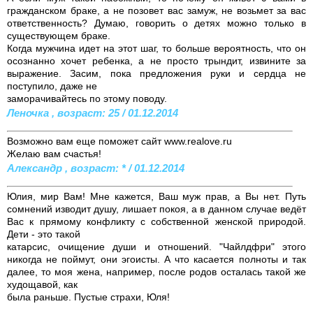
гражданском браке, а не позовет вас замуж, не возьмет за вас
ответственность? Думаю, говорить о детях можно только в
существующем браке.
Когда мужчина идет на этот шаг, то больше вероятность, что он
осознанно хочет ребенка, а не просто трындит, извините за
выражение. Засим, пока предложения руки и сердца не
поступило, даже не
заморачивайтесь по этому поводу.
Леночка , возраст: 25 / 01.12.2014
Возможно вам еще поможет сайт www.realove.ru
Желаю вам счастья!
Александр , возраст: * / 01.12.2014
Юлия, мир Вам! Мне кажется, Ваш муж прав, а Вы нет. Путь
сомнений изводит душу, лишает покоя, а в данном случае ведёт
Вас к прямому конфликту с собственной женской природой.
Дети - это такой
катарсис, очищение души и отношений. "Чайлдфри" этого
никогда не поймут, они эгоисты. А что касается полноты и так
далее, то моя жена, например, после родов осталась такой же
худощавой, как
была раньше. Пустые страхи, Юля!