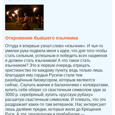
Откровение бывшего язычника
Оттуда я впервые узнал слово «язычник». И чья-то
умелая рука подвела меня к идее, что для того чтобы
стать сильным, успешным и победить всех нацменов
я должен стать язычником! А что такое стать
язычником? Это в первую очередь отрицать
христианство по каждому пункту, ведь только лишь
благодаря ему гордые Русичи стали тем
разобщённым биомусором, которым являются
сейчас. Скупать маечки и балахончики с коловратами,
купить себе оберег со свастичным символом эдак за
3000 р. серебряный, купить «русскую рубаху»
расшитую свастичным символом. И плевать, что это
раздражает каких-то там ветеранов. Нас интересуют
лишь далёкие предки, которые жили до Крещения
Руси. А эти, прадедушки и прабабушки —