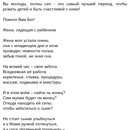
Вы молоды, полны сил - это самый лучший период, чтобы
рожать детей и быть счастливой с ними!
Помоги Вам Бог!
Жена, сидящая с ребёнком
Жена моя устала очень:
она с младенцем дни и ночи
проводит, нежности полна,
забыв покой, не зная сна.
На всякий час – своя забота.
Вседневная её работа:
кормленье, глажка, процедуры,
массаж, подмывка и микстуры.
И в этом всём – найти ль конец?
Сим мукам будет ли венец?
Откуда находить ей силы,
чтобы заботиться о сыне?
Но стоит сынке улыбнуться
и к Маме ручкой потянуться,
и к сисе тёпленькой прильнуть –