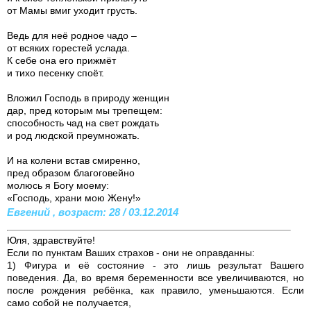
от Мамы вмиг уходит грусть.
Ведь для неё родное чадо –
от всяких горестей услада.
К себе она его прижмёт
и тихо песенку cпоёт.
Вложил Господь в природу женщин
дар, пред которым мы трепещем:
способность чад на свет рождать
и род людской преумножать.
И на колени встав смиренно,
пред образом благоговейно
молюсь я Богу моему:
«Господь, храни мою Жену!»
Евгений , возраст: 28 / 03.12.2014
Юля, здравствуйте!
Если по пунктам Ваших страхов - они не оправданны:
1) Фигура и её состояние - это лишь результат Вашего
поведения. Да, во время беременности все увеличиваются, но
после рождения ребёнка, как правило, уменьшаются. Если
само собой не получается,