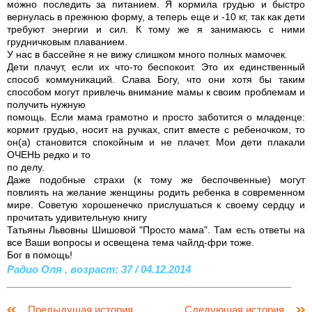
можно последить за питанием. Я кормила грудью и быстро
вернулась в прежнюю форму, а теперь еще и -10 кг, так как дети
требуют энергии и сил. К тому же я занимаюсь с ними
грудничковым плаванием.
У нас в бассейне я не вижу слишком много полных мамочек.
Дети плачут, если их что-то беспокоит. Это их единственный
способ коммуникаций. Слава Богу, что они хотя бы таким
способом могут привлечь внимание мамы к своим проблемам и
получить нужную
помощь. Если мама грамотно и просто заботится о младенце:
кормит грудью, носит на ручках, спит вместе с ребеночком, то
он(а) становится спокойным и не плачет. Мои дети плакали
ОЧЕНЬ редко и то
по делу.
Даже подобные страхи (к тому же беспочвенные) могут
повлиять на желание женщины родить ребенка в современном
мире. Советую хорошенечко прислушаться к своему сердцу и
прочитать удивительную книгу
Татьяны Львовны Шишовой "Просто мама". Там есть ответы на
все Ваши вопросы и освещена тема чайлд-фри тоже.
Бог в помощь!
Радио Оля , возраст: 37 / 04.12.2014
Предыдущая история
Следующая история