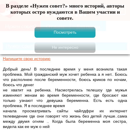
В разделе «Нужен совет?» много историй, авторы
Меню
которых остро нуждаются в Вашем участии и
совете.
Нужен совет?
Напишите свою историю
Добрый день! В последнее время у меня возникла такая
проблема. Мой гражданский муж хочет ребенка а я нет.. Боюсь
что располнею после беременности, боюсь криков по ночам,
боюсь что денег
не хватит на ребенка. Насмотрелась телешоу где мужья
изменяют женам во время беременности, где бросают как
только узнают что девушка беременна. Есть есть одна
проблема. Я в последнее время
начала просматривать сайты чайлдфри их интернет
телевидение где они говорят что жизнь без детей лучше..сама
между двумя огням .. Когда была беременна моя сестра,
видела как ее муж о ней