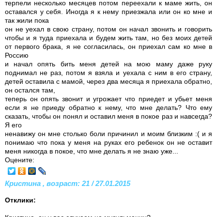
терпели несколько месяцев потом переехали к маме жить, он
оставался у себя. Иногда я к нему приезжала или он ко мне и
так жили пока
он не уехал в свою страну, потом он начал звонить и говорить
чтобы и я туда приехала и будем жить там, но без моих детей
от первого брака, я не согласилась, он приехал сам ко мне в
Россию
и начал опять бить меня детей на мою маму даже руку
поднимал не раз, потом я взяла и уехала с ним в его страну,
детей оставила с мамой, через два месяца я приехала обратно,
он остался там,
теперь он опять звонит и угрожает что приедет и убьет меня
если я не приеду обратно к нему, что мне делать? Что ему
сказать, чтобы он понял и оставил меня в покое раз и навсегда?
Я его
ненавижу он мне столько боли причинил и моим близким :( и я
понимаю что пока у меня на руках его ребенок он не оставит
меня никогда в покое, что мне делать я не знаю уже...
Оцените:
Кристина , возраст: 21 / 27.01.2015
Отклики: