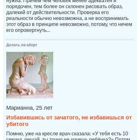
нужна. Причем чем человек менее адекватен и
порядочен, тем более он склонен рисовать образ,
далекий от действительности. Проверка его
реальности обычно невозможна, а не воспринимать
этот образ в принципе невозможно, потому, что нечем
его опровергнуть...
Делать ли аборт
Марианна, 25 лет
Избавившись от зачатого, не избавишься от
убитого
Помню, уже на кресле врач сказала: «У тебя есть 10
секунд, решай, ты точно не хочешь ребёнка?» Потом