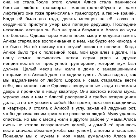
она не стала.После этого случая Алиса стала панически
бояться любого транспорта: машин,троллейбусов и даже
лифта(его она тоже пречисляла к транспорту), а так же врачей.
Когда ей было два года, десять месяцев на её глазах от
сердечного приступа умер мой папа(её дедушка). Последние
несколько месяцев он был на грани безумия и Алиса до жути
его боялась. Однако через месяц после смерти дедушки память
Алисы стерла все воспоминания о нем, как будто его никогда и
не было. На её психику этот случай никак не повлиял. Когда
Алисе было три с половиной года, мой муж влез в долги. На
нашу семью посыпалась целая серия угроз и других
неприятностей от преступной группировки, которой муж был
должен. Целый месяц мы жили в доме с занавешенными
шторами, и с Алисой даже не ходили гулять. Алиса видела, как
мы вздрагиваем от любого шороха и сама старалась вести
себя, как можно тише.Однажды вооруженные люди выломали
дверь и проникли в нашу квартиру. Они жестоко избили мужа,
угрожая ему и нам с Алисой расправой и требуя возвращения
долга, а потом увезли с собой. Все время, пока они находились
в квартире, я стояла с Алисой в углу, зажав ей ладонью рот,
чтобы девочка своим криком не разозлила людей. Мужу удалось
спастись, но мы с месяц жили в другом районе у мамы.Алиса
очень не хотела возвращаться домой, и домой её пришлось
вести сначала обманом(якобы мы гуляем), а потом и насильно.
Поначалу мы с мужем и моя мама думали,что Алиса все