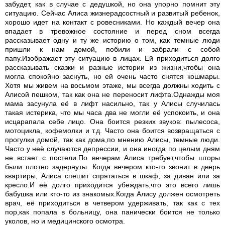
забудет, как в случае с дедушкой, но она упорно помнит эту
ситуацию. Сейчас Алиса жизнерадсостный и развитый ребенок,
хорошо идет на контакт с ровесниками. Но каждый вечер она
впадает в тревожное состояние и перед сном всегда
рассказывает одну и ту же историю о том, как темные люди
пришли к нам домой, побили и забрали с собой
папу.Изображает эту ситуацию в лицах. Ей приходиться долго
рассказывать сказки и разные истории из жизни,чтобы она
могла спокойно заснуть, но ей очень часто снятся кошмары.
Хотя мы живем на восьмом этаже, мы всегда должны ходить с
Алисой пешком, так как она не переносит лифта.Однажды моя
мама засунула её в лифт насильно, так у Алисы случилась
такая истерика, что мы часа два не могли её успокоить, и она
исцарапала себе лицо. Она боится резких звуков: пылесоса,
мотоцикла, кофемолки и т.д. Часто она боится возвращаться с
прогулки домой, так как дома,по мнению Алисы, темные люди.
Часто у неё случаются депрессии, и она иногда по целым дням
не встает с постели.По вечерам Алиса требует,чтобы шторы
были плотно задернуты. Когда вечером кто-то звонит в дверь
квартиры, Алиса спешит спрятаться в шкаф, за диван или за
кресло.И её долго приходится убеждать,что это всего лишь
бабушка или кто-то из знакомых.Когда Алису должен осмотреть
врач, её приходиться в четвером удерживать, так как с тех
пор,как попала в больницу, она панически боится не только
уколов, но и медицинского осмотра.