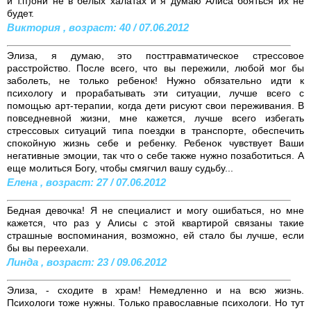
и т.п)они не в белых халатах и я думаю Алиса бояться их не
будет.
Виктория , возраст: 40 / 07.06.2012
Элиза, я думаю, это посттравматическое стрессовое
расстройство. После всего, что вы пережили, любой мог бы
заболеть, не только ребенок! Нужно обязательно идти к
психологу и прорабатывать эти ситуации, лучше всего с
помощью арт-терапии, когда дети рисуют свои переживания. В
повседневной жизни, мне кажется, лучше всего избегать
стрессовых ситуаций типа поездки в транспорте, обеспечить
спокойную жизнь себе и ребенку. Ребенок чувствует Ваши
негативные эмоции, так что о себе также нужно позаботиться. А
еще молиться Богу, чтобы смягчил вашу судьбу...
Елена , возраст: 27 / 07.06.2012
Бедная девочка! Я не специалист и могу ошибаться, но мне
кажется, что раз у Алисы с этой квартирой связаны такие
страшные воспоминания, возможно, ей стало бы лучше, если
бы вы переехали.
Линда , возраст: 23 / 09.06.2012
Элиза, - сходите в храм! Немедленно и на всю жизнь.
Психологи тоже нужны. Только православные психологи. Но тут