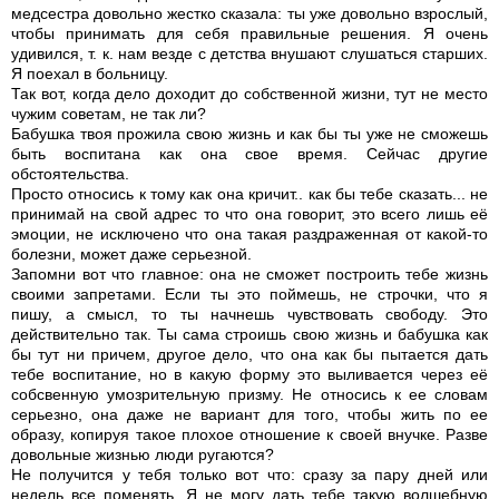
медсестра довольно жестко сказала: ты уже довольно взрослый,
чтобы принимать для себя правильные решения. Я очень
удивился, т. к. нам везде с детства внушают слушаться старших.
Я поехал в больницу.
Так вот, когда дело доходит до собственной жизни, тут не место
чужим советам, не так ли?
Бабушка твоя прожила свою жизнь и как бы ты уже не сможешь
быть воспитана как она свое время. Сейчас другие
обстоятельства.
Просто относись к тому как она кричит.. как бы тебе сказать... не
принимай на свой адрес то что она говорит, это всего лишь её
эмоции, не исключено что она такая раздраженная от какой-то
болезни, может даже серьезной.
Запомни вот что главное: она не сможет построить тебе жизнь
своими запретами. Если ты это поймешь, не строчки, что я
пишу, а смысл, то ты начнешь чувствовать свободу. Это
действительно так. Ты сама строишь свою жизнь и бабушка как
бы тут ни причем, другое дело, что она как бы пытается дать
тебе воспитание, но в какую форму это выливается через её
собсвенную умозрительную призму. Не относись к ее словам
серьезно, она даже не вариант для того, чтобы жить по ее
образу, копируя такое плохое отношение к своей внучке. Разве
довольные жизнью люди ругаются?
Не получится у тебя только вот что: сразу за пару дней или
недель все поменять. Я не могу дать тебе такую волшебную