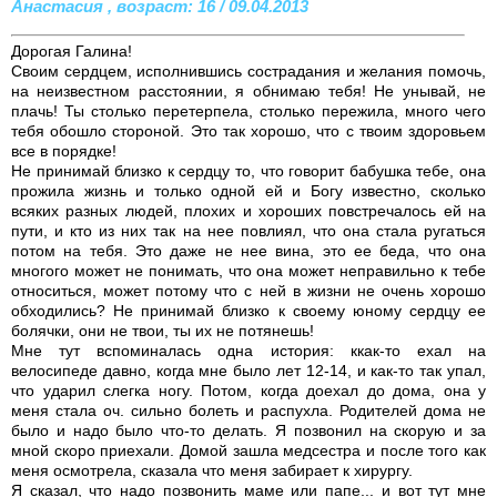
Анастасия , возраст: 16 / 09.04.2013
Дорогая Галина!
Своим сердцем, исполнившись сострадания и желания помочь,
на неизвестном расстоянии, я обнимаю тебя! Не унывай, не
плачь! Ты столько перетерпела, столько пережила, много чего
тебя обошло стороной. Это так хорошо, что с твоим здоровьем
все в порядке!
Не принимай близко к сердцу то, что говорит бабушка тебе, она
прожила жизнь и только одной ей и Богу известно, сколько
всяких разных людей, плохих и хороших повстречалось ей на
пути, и кто из них так на нее повлиял, что она стала ругаться
потом на тебя. Это даже не нее вина, это ее беда, что она
многого может не понимать, что она может неправильно к тебе
относиться, может потому что с ней в жизни не очень хорошо
обходились? Не принимай близко к своему юному сердцу ее
болячки, они не твои, ты их не потянешь!
Мне тут вспоминалась одна история: ккак-то ехал на
велосипеде давно, когда мне было лет 12-14, и как-то так упал,
что ударил слегка ногу. Потом, когда доехал до дома, она у
меня стала оч. сильно болеть и распухла. Родителей дома не
было и надо было что-то делать. Я позвонил на скорую и за
мной скоро приехали. Домой зашла медсестра и после того как
меня осмотрела, сказала что меня забирает к хирургу.
Я сказал, что надо позвонить маме или папе... и вот тут мне