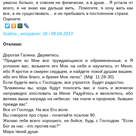
ужасно больно, и совсем не физически, а в душе... Я устала от
всего, я не знаю как дальше жить.. Помогите, я хочу жить как
все, а не существовать .. и не пребывать в постоянном страхе.
Оцените:
Galina , возраст: 16 / 08.04.2013
Отклики:
Дорогая Галина. Держитесь.
"Придите ко Мне все труждающиеся и обремененные, и Я
успокою вас; возьмите иго Мое на себя и научитесь от Меня,
ибо Я кроток и смирен сердцем, и найдете покой душам вашим;
ибо иго Мое благо, и бремя Мое легко". (Мф. 11:28-30)
Если будете жить с Господом, все утроится. Будет радостно.
"Блаженны вы, когда будут поносить вас и гнать и всячески
неправедно злословить за Меня. Радуйтесь и веселитесь, ибо
велика ваша награда на небесах: так гнали и пророков, бывших
прежде вас".
Все от Господа. На все Его воля.
Вы говорите про страх - почитайте псалом 90.
Желаю тебе всего хорошего, не бойся, будь с Господом. "Если
Бог за нас - кто против нас?"
Мира твоей душе.