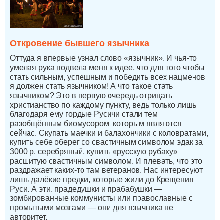
Откровение бывшего язычника
Оттуда я впервые узнал слово «язычник». И чья-то
умелая рука подвела меня к идее, что для того чтобы
стать сильным, успешным и победить всех нацменов
я должен стать язычником! А что такое стать
язычником? Это в первую очередь отрицать
христианство по каждому пункту, ведь только лишь
благодаря ему гордые Русичи стали тем
разобщённым биомусором, которым являются
сейчас. Скупать маечки и балахончики с коловратами,
купить себе оберег со свастичным символом эдак за
3000 р. серебряный, купить «русскую рубаху»
расшитую свастичным символом. И плевать, что это
раздражает каких-то там ветеранов. Нас интересуют
лишь далёкие предки, которые жили до Крещения
Руси. А эти, прадедушки и прабабушки —
зомбированные коммунисты или православные с
промытыми мозгами — они для язычника не
авторитет.