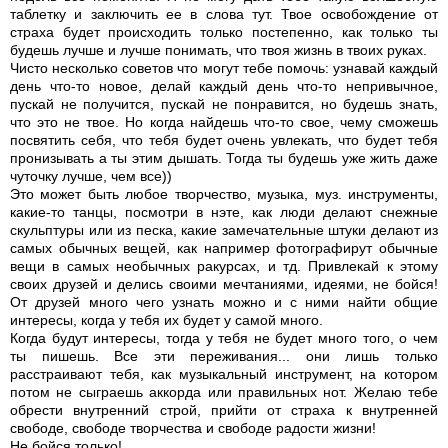
таблетку и заключить ее в слова тут. Твое освобождение от
страха будет происходить только постепенно, как только ты
будешь лучше и лучше понимать, что твоя жизнь в твоих руках.
Чисто несколько советов что могут тебе помочь: узнавай каждый
день что-то новое, делай каждый день что-то непривычное,
пускай не получится, пускай не понравится, но будешь знать,
что это не твое. Но когда найдешь что-то свое, чему сможешь
посвятить себя, что тебя будет очень увлекать, что будет тебя
пронизывать а ты этим дышать. Тогда ты будешь уже жить даже
чуточку лучше, чем все))
Это может быть любое творчество, музыка, муз. инструменты,
какие-то танцы, посмотри в нэте, как люди делают снежные
скульптуры или из песка, какие замечательные штуки делают из
самых обычных вещей, как например фотографирут обычные
вещи в самых необычных ракурсах, и тд. Привлекай к этому
своих друзей и делись своими мечтаниями, идеями, не бойся!
От друзей много чего узнать можно и с ними найти общие
интересы, когда у тебя их будет у самой много.
Когда будут интересы, тогда у тебя не будет много того, о чем
ты пишешь. Все эти переживания... они лишь только
расстраивают тебя, как музыкальный инструмент, на котором
потом не сыграешь аккорда или правильных нот. Желаю тебе
обрести внутренний строй, прийти от страха к внутренней
свободе, свободе творчества и свободе радости жизни!
Не бойся только!