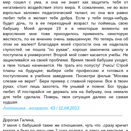
мир сошел с ума, и она не знает как защитить тебя от
негативного воздействия этого мира. К сожалению, не во всех
взрослых заложен педагогический талант, но она все равно
любит тебя и желает тебе добра. Если у тебя когда-нибудь
будет дочь, то в ее переходный возраст ты поймешь свою
бабушку. Моей дочери 19 и в некоторые моменты ее
взросления мне тоже приходилось применять некоторую
жесткость, по ее мнению очень завышенную. Но теперь она об
этом не жалеет! Благодаря моей строгости она не наделала
глупостей, не пошла "по рукам", хорошо закончила школу и
поступила в университет. Второй мой совет касается учебы. Не
зацикливайся на своей проблеме. Время твоей бабушки уходит,
а твое только начинается. Не трать его попусту! Учись! Строй
планы на будущее, выбери себе профессию и готовься к
поступлению в учебное заведение. Посмотри фильм "Москва
слезам не верит". Бери пример с главной героини. Все в твоих
руках, стоит лишь захотеть. Не унывай и помни: Бог труды
любит. И постарайся не держать зла на бабушку, она немало
для тебя сделала. Поверь, твоя ситуация далеко не самая
худшая.
Антонина , возраст: 43 / 11.04.2013
Дорогая Галина,
У меня с бабушкой такие же отношения, чуть что ,сразу кричит
матом и бьет по лицу уже 2 года подряд, я здесь не местная, а