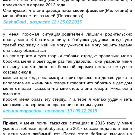
приехала я в апреле 2012 года.
Она думает, что она царица из-за своей фамилии(Малютина),а
меня обзывает из-за моей.(Пивоварова)
SashaCold , возраст: 12 / 25.02.2015
у меня похожая ситуация.родителей лишили родительских
прав,у меня 3 братика,я живу с бабушка дедушки нету,я уже
третий год живу с ней не могу ужиться не могу решить задачу
она сразу обзываться
на пример что я сука тварь я собачье отродье правильно мама
бросила меня и бьет один раз так ударила... она ударила меня
по лицу так что даже не большой шрамик остался не гуляю
совсем сижу в
компьютере когда она смотрит притворяюсь что делаю уроки ,я
испортила ее жизнь она говорит говорит что обратно в дет дом
меня отправит сказала что мне стоило она говорит жила бы и
жила кто
просил меня брать эту стерву...? а тебе я жилаю уудачи веть
моя жизнь наверника по сравнению с твоим лучше.
ксения тарасова , возраст: 10 / 09.12.2015
Привет, у меня почти такая-же ситуация: в 2016 году у меня
умерла любимая прабабушка, а в 2017 совсем недавно 5 июня
у меня умер любимый кот. После этого бабушка вылила на