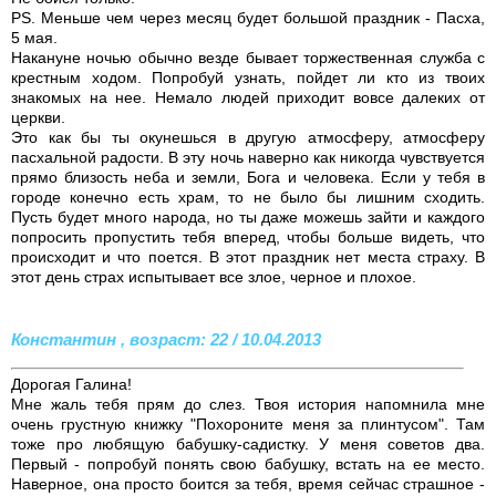
PS. Меньше чем через месяц будет большой праздник - Пасха,
5 мая.
Накануне ночью обычно везде бывает торжественная служба с
крестным ходом. Попробуй узнать, пойдет ли кто из твоих
знакомых на нее. Немало людей приходит вовсе далеких от
церкви.
Это как бы ты окунешься в другую атмосферу, атмосферу
пасхальной радости. В эту ночь наверно как никогда чувствуется
прямо близость неба и земли, Бога и человека. Если у тебя в
городе конечно есть храм, то не было бы лишним сходить.
Пусть будет много народа, но ты даже можешь зайти и каждого
попросить пропустить тебя вперед, чтобы больше видеть, что
происходит и что поется. В этот праздник нет места страху. В
этот день страх испытывает все злое, черное и плохое.
Константин , возраст: 22 / 10.04.2013
Дорогая Галина!
Мне жаль тебя прям до слез. Твоя история напомнила мне
очень грустную книжку "Похороните меня за плинтусом". Там
тоже про любящую бабушку-садистку. У меня советов два.
Первый - попробуй понять свою бабушку, встать на ее место.
Наверное, она просто боится за тебя, время сейчас страшное -