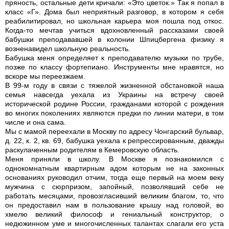
пряность, остальные дети кричали: «Это цветок.» Так я попал в
класс «Г». Дома был неприятный разговор, в котором я себя
реабилитировал, но школьная карьера моя пошла под откос.
Когда-то мечтав учиться вдохновленный рассказами своей
бабушки преподававшей в колонии Шпицбергена физику я
возненавидел школьную реальность.
Бабушка меня определяет к преподавателю музыки по трубе,
позже по классу фортепиано. Инструменты мне нравятся, но
вскоре мы переезжаем.
В 99-м году в связи с тяжелой жизненной обстановкой наша
семья навсегда уехала из Украины на встречу своей
исторической родине России, гражданами которой с рождения
во многих поколениях являются предки по линии матери, в том
числе и она сама.
Мы с мамой переехали в Москву по адресу Чонгарский бульвар,
д. 22, к. 2, кв. 69, бабушка уехала к репрессированным, дважды
раскулаченным родителям в Кемеровскую область.
Меня приняли в школу. В Москве я познакомился с
однокомнатным квартирным адом которым не на законных
основаниях руководил отчим, тогда еще первый на моем веку
мужчина с сюрпризом, запойный, позволявший себе не
работать месяцами, провозгласивший великим благом, то, что
он предоставил нам в пользование крышу над головой, во
хмелю великий философ и гениальный конструктор, о
недюжинном уме и многочисленных талантах слагали его уста