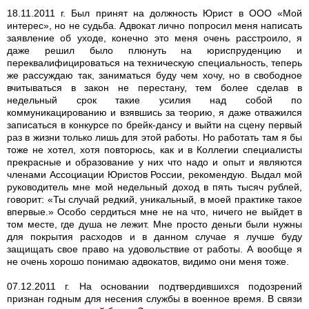
18.11.2011 г. Был принят на должность Юрист в ООО «Мой
интерес», но не судьба. Адвокат лично попросил меня написать
заявление об уходе, конечно это меня очень расстроило, я
даже решил было плюнуть на юриспруденцию и
переквалифицироваться на техническую специальность, теперь
же рассуждаю так, заниматься буду чем хочу, но в свободное
вчитываться в закон не перестану, тем более сделав в
недельный срок такие усилия над собой по
коммуникацированию и взявшись за теорию, я даже отважился
записаться в конкурсе по брейк-дансу и выйти на сцену первый
раз в жизни только лишь для этой работы. Но работать там я бы
тоже не хотел, хотя повторюсь, как и в Коллегии специалисты
прекрасные и образование у них что надо и опыт и являются
членами Ассоциации Юристов России, рекомендую. Выдал мой
руководитель мне мой недельный доход в пять тысяч рублей,
говорит: «Ты случай редкий, уникальный, в моей практике такое
впервые.» Особо сердиться мне не на что, ничего не выйдет в
том месте, где душа не лежит. Мне просто деньги были нужны
для покрытия расходов и в данном случае я лучше буду
защищать свое право на удовольствие от работы. А вообще я
не очень хорошо понимаю адвокатов, видимо они меня тоже.
07.12.2011 г. На основании подтвердившихся подозрений
признан годным для несения службы в военное время. В связи