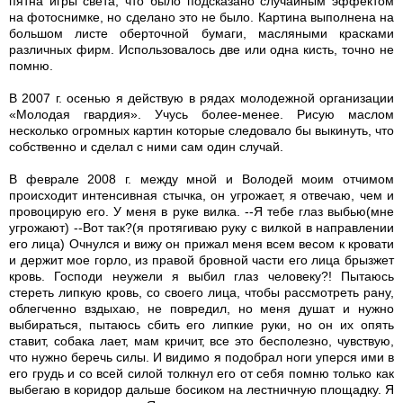
пятна игры света, что было подсказано случайным эффектом
на фотоснимке, но сделано это не было. Картина выполнена на
большом листе оберточной бумаги, масляными красками
различных фирм. Использовалось две или одна кисть, точно не
помню.
В 2007 г. осенью я действую в рядах молодежной организации
«Молодая гвардия». Учусь более-менее. Рисую маслом
несколько огромных картин которые следовало бы выкинуть, что
собственно и сделал с ними сам один случай.
В феврале 2008 г. между мной и Володей моим отчимом
происходит интенсивная стычка, он угрожает, я отвечаю, чем и
провоцирую его. У меня в руке вилка. --Я тебе глаз выбью(мне
угрожают) --Вот так?(я протягиваю руку с вилкой в направлении
его лица) Очнулся и вижу он прижал меня всем весом к кровати
и держит мое горло, из правой бровной части его лица брызжет
кровь. Господи неужели я выбил глаз человеку?! Пытаюсь
стереть липкую кровь, со своего лица, чтобы рассмотреть рану,
облегченно вздыхаю, не повредил, но меня душат и нужно
выбираться, пытаюсь сбить его липкие руки, но он их опять
ставит, собака лает, мам кричит, все это бесполезно, чувствую,
что нужно беречь силы. И видимо я подобрал ноги уперся ими в
его грудь и со всей силой толкнул его от себя помню только как
выбегаю в коридор дальше босиком на лестничную площадку. Я