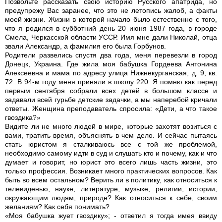
Позвольте рассказать свою историю Русского апатрида, но
предупрежу Вас заранее, что это не летопись жалоб, а факты
моей жизни. Жизни в которой начало было естественно с того,
что я родился в субботний день 20 июня 1987 года, в городе
Смела, Черкасской области УССР. Имя мне дали Николай, отца
звали Александр, а фамилия его была Горбунов.
Родители развелись спустя два года, меня перевезли в город
Донецк, Украина. Где жила моя бабушка Гордеева Антонина
Алексеевна и мама по адресу улица Нижнекурганская, д. 9, кв.
72. В 94-м году меня приняли в школу 220. Я помню как перед
первым сентября собрали всех детей в большом классе и
задавали всей гурьбе детские задачки, а мы наперебой кричали
ответы. Женщина преподаватель спросила: «Дети, а что такое
гвоздика?»
Видите ли не много людей в мире, которые захотят возиться с
вами, тратить время, объяснять в чем дело. И сейчас пытаясь
стать юристом я сталкиваюсь все с той же проблемой,
необходимо самому идти в суд и слушать кто и почему, как и что
думает и говорит, но юрист это всего лишь часть жизни, это
только профессия. Возникает много практических вопросов. Как
быть во всем остальном? Верить ли в политику, как относиться к
телевиденью, науке, литературе, музыке, религии, истории,
окружающим людям, природе? Как относиться к себе, своим
желаниям? Как себя понимать?
«Моя бабушка жует гвоздику»; - ответил я тогда имея ввиду