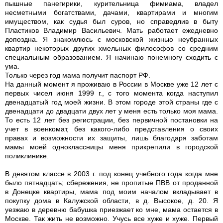
пышные панегирики, курительница фимиама, владел
несметными богатствами, дачами, квартирами и многим
имуществом, как судья был суров, но справедлив в быту
Пластиков Владимир Васильевич. Мать работает ежедневно
допоздна. Я знакомлюсь с московской жизнью неубранных
квартир некоторых других хмельных философов со средним
специальным образованием. Я начинаю понемногу сходить с
ума.
Только через год мама получит паспорт РФ.
На данный момент я проживаю в России в Москве уже 12 лет с
первых чисел июня 1999 г., с того момента когда наступил
двенадцатый год моей жизни. В этом городе этой страны где с
двенадцати до двадцати двух лет у меня есть только моя мама.
То есть 12 лет без регистрации, без первичной постановки на
учет в военкомат, без какого-либо представления о своих
правах и возможности их защиты, лишь благодаря заботам
мамы моей одноклассницы меня прикрепили в городской
поликлинике.
В девятом классе в 2003 г. под конец учебного года когда мне
было пятнадцать; сбережения, не пропитые ПВВ от проданной
в Донецке квартиры, мама под моим началом вкладывает в
покупку дома в Калужской области, в д. Высокое, д. 20. Я
уезжаю в деревню бабушка приезжает ко мне, мама остается в
Москве. Так жить не возможно. Учусь все хуже и хуже. Первый