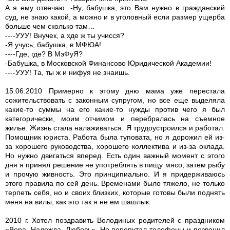
А я ему отвечаю. -Ну, бабушка, это Вам нужно в гражданский
суд, не знаю какой, а можно и в уголовный если размер ущерба
больше чем сколько там…
----УУУ! Внучек, а хде ж ты учисся?
-Я учусь, бабушка, в МФЮА!
----Где, где? В МэФуЯ?
-Бабушка, в Московской Финансово Юридической Академии!
----УУУ! Та, ты ж и нифуя не знаишь.
15.06.2010 Примерно к этому дню мама уже перестала
сожительствовать с законным супругом, но все еще выделяла
какие-то суммы на его какие-то нужды против чего я был
категорически, моим отчимом и перебралась на съемное
жилье. Жизнь стала налаживаться. Я трудоустроился и работал.
Помощник юриста. Работа была туповата, но я дорожил ей из-
за хорошего руководства, хорошего коллектива и из-за оклада.
Но нужно двигаться вперед. Есть один важный момент с этого
дня я принял решение не употреблять в пищу мясо, затем рыбу
и прочую живность. Это принципиально. И я придерживаюсь
этого правила по сей день. Временами было тяжело, не только
терпеть себя, но и своих близких, которые готовы были поднять
меня на вилы, как это так я не ем шашлык.
2010 г. Хотел поздравить Володиных родителей с праздником
«Вера, Надежда, Любовь». Но перепутал телефоны и позвонил