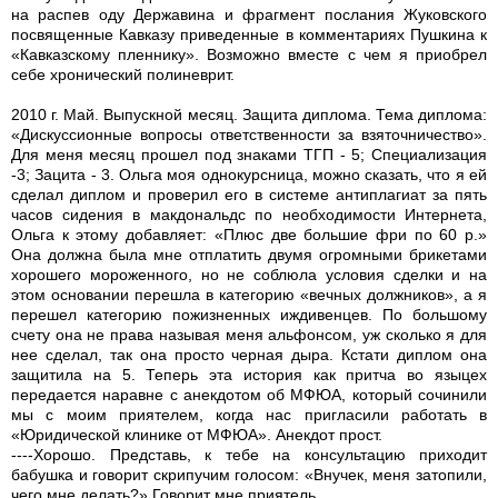
на распев оду Державина и фрагмент послания Жуковского
посвященные Кавказу приведенные в комментариях Пушкина к
«Кавказскому пленнику». Возможно вместе с чем я приобрел
себе хронический полиневрит.
2010 г. Май. Выпускной месяц. Защита диплома. Тема диплома:
«Дискуссионные вопросы ответственности за взяточничество».
Для меня месяц прошел под знаками ТГП - 5; Специализация
-3; Зацита - 3. Ольга моя однокурсница, можно сказать, что я ей
сделал диплом и проверил его в системе антиплагиат за пять
часов сидения в макдональдс по необходимости Интернета,
Ольга к этому добавляет: «Плюс две большие фри по 60 р.»
Она должна была мне отплатить двумя огромными брикетами
хорошего мороженного, но не соблюла условия сделки и на
этом основании перешла в категорию «вечных должников», а я
перешел категорию пожизненных иждивенцев. По большому
счету она не права называя меня альфонсом, уж сколько я для
нее сделал, так она просто черная дыра. Кстати диплом она
защитила на 5. Теперь эта история как притча во языцех
передается наравне с анекдотом об МФЮА, который сочинили
мы с моим приятелем, когда нас пригласили работать в
«Юридической клинике от МФЮА». Анекдот прост.
----Хорошо. Представь, к тебе на консультацию приходит
бабушка и говорит скрипучим голосом: «Внучек, меня затопили,
чего мне делать?» Говорит мне приятель.