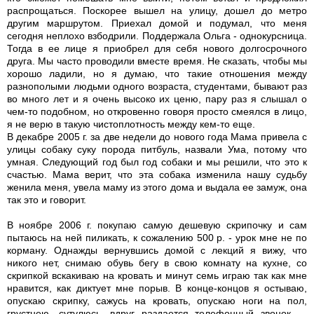
распрощаться. Поскорее вышел на улицу, дошел до метро
другим маршрутом. Приехал домой и подумал, что меня
сегодня неплохо взбодрили. Поддержала Ольга - однокурсница.
Тогда в ее лице я приобрел для себя нового долгосрочного
друга. Мы часто проводили вместе время. Не сказать, чтобы мы
хорошо ладили, но я думаю, что такие отношения между
разнополыми людьми одного возраста, студентами, бывают раз
во много лет и я очень высоко их ценю, пару раз я слышал о
чем-то подобном, но откровенно говоря просто смеялся в лицо,
я не верю в такую чистоплотность между кем-то еще.
В декабре 2005 г. за две недели до нового года Мама привела с
улицы собаку суку порода питбуль, назвали Ума, потому что
умная. Следующий год был год собаки и мы решили, что это к
счастью. Мама верит, что эта собака изменила нашу судьбу
женила меня, увела маму из этого дома и выдала ее замуж, она
так это и говорит.
В ноябре 2006 г. покупаю самую дешевую скрипочку и сам
пытаюсь на ней пиликать, к сожалению 500 р. - урок мне не по
корману. Однажды вернувшись домой с лекций я вижу, что
никого нет, снимаю обувь бегу в свою комнату на кухне, со
скрипкой вскакиваю на кровать и минут семь играю так как мне
нравится, как диктует мне порыв. В конце-концов я остываю,
опускаю скрипку, сажусь на кровать, опускаю ноги на пол,
грустнею, сутулюсь, вдруг раздается телефонный звонок. --