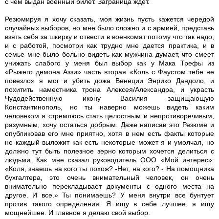
с чем выдан военный билет. Заграница ждет.
Резюмируя я хочу сказать, моя жизнь пусть кажется чередой
случайных выборов, но мне было сложно и с армией, представь
взять себя за шкирку и отвести в военкомат потому что так надо,
и с работой, посмотри как трудно мне дается практика, и в
семье мне было больно видеть как мужчина думает, что смеет
унижать слабого у меня был выбор как у Мака Трефы из
«Рыжего демона Аззи» часть вторая «Коль с Фаустом тебе не
повезло» я мог и убить дожа Венеции Энрико Дандоло, и
похитить наместника трона Алексея/Александра, и украсть
Чудодейственную икону Василия защищающую
Константинополь, но ты наверно можешь видеть каким
человеком я стремлюсь стать целостным и непротиворечивым,
разумным, хочу остаться добрым. Даже написав это Резюме и
опубликовав его мне приятно, хотя в нем есть факты которые
не каждый выложит как есть некоторые может я и умолчал, но
должно тут быть полезное зерно которым хочется делиться с
людьми. Как мне сказал руководитель ООО «Мой интерес»:
«Коля, знаешь на кого ты похож? -Нет, на кого? - На помощника
бухгалтера, это очень внимательный человек, он очень
внимательно перекладывает документы с одного места на
другое. И все.» Ты понимаешь? У меня внутри все бунтует
против такого определения. Я ищу в себе лучшее, я ищу
мощнейшее. И главное я делаю свой выбор.