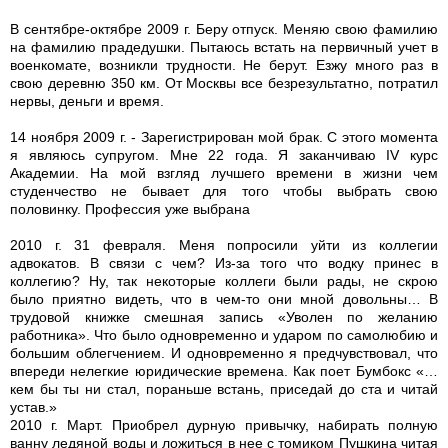
В сентябре-октябре 2009 г. Беру отпуск. Меняю свою фамилию
на фамилию прадедушки. Пытаюсь встать на первичный учет в
военкомате, возникли трудности. Не берут. Езжу много раз в
свою деревню 350 км. От Москвы все безрезультатно, потратил
нервы, деньги и время.
14 ноября 2009 г. - Зарегистрирован мой брак. С этого момента
я являюсь супругом. Мне 22 года. Я заканчиваю IV курс
Академии. На мой взгляд лучшего времени в жизни чем
студенчество не бывает для того чтобы выбрать свою
половинку. Профессия уже выбрана
2010 г. 31 февраля. Меня попросили уйти из коллегии
адвокатов. В связи с чем? Из-за того что водку принес в
коллегию? Ну, так некоторые коллеги были рады, не скрою
было приятно видеть, что в чем-то они мной довольны… В
трудовой книжке смешная запись «Уволен по желанию
работника». Что было одновременно и ударом по самолюбию и
большим облегчением. И одновременно я предчувствовал, что
впереди нелегкие юридические времена. Как поет Бумбокс «…
кем бы ты ни стал, пораньше встань, приседай до ста и читай
устав.»
2010 г. Март. Приобрел дурную привычку, набирать полную
ванну ледяной воды и ложиться в нее с томиком Пушкина читая