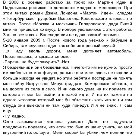
В 2008 г. осенью работаю за троих как Мартин Иден в
Падольском ростиксе, в должности младшего менеджера. При
этом читаю роман Джека Лондона «Мартин Иден», следом
«Петербургские трущобы» Всеволода Крестовского плююсь, но
читаю. После «Москва и москвичи» Гиляровского, дядя Гиляй
мне не пришелся ко вкусу. В ноябре увольняюсь с этой работы.
Зол на все и всех. Впоследствии не сдаю важный экзамен.
5-10 января 2009 г. После нового года уезжаю к бабушке в
Сибирь, там случился один так себе интересный случай .
…я иду вдоль дороги, меня догоняет автомобиль.
Поравнявшись, открывается окно.
-Парень, не будет закурить? -Нет.
Я бездельник и они бездельники. Ничего-то им не нужно, просто
им любопытна моя фигура, раньше они меня здесь не видели и
больше никогда не увидят, но этим ребятам постарше не понять
мою тайну. Вокруг снег. Минус тридцать. Кемеровская область, я
на дороге из села в село. И ни одного дома на их примете из
которого я мог бы выйти и в какой идти. И на их памяти ни
одного человека который мог бы объяснить хоть что-то ни там
откуда они выехали ни там куда приедут. И я не знаю. Я сам
ищу.
-Ну, ладно.
Окно закрывается машина уезжает. Даже не подумали
предложить подвезти, что если это был их шанс узнать, но мой
внутренний голос шутит. Меня скорей бы убили, чем поняли что