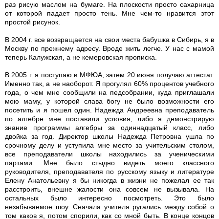
раз рисую маслом на бумаге. На плоскости просто сахарница
от которой падает просто тень. Мне чем-то нравится этот
простой рисунок.
В 2004 г. все возвращается на свои места бабушка в Сибирь, я в
Москву по прежнему адресу. Вроде жить легче. У нас с мамой
теперь Калужская, а не кемеровская прописка.
В 2005 г. я поступаю в МФЮА, затем 20 июня получаю аттестат.
Именно так, а не наоборот. Я прогулял 60% процентов учебного
года, о чем мне сообщили на педсобрании, куда приглашали
мою маму, у которой слава богу не было возможности его
посетить и я пошел один. Надежда Андреевна преподаватель
по алгебре мне поставили условия, либо я демонстрирую
знание программы алгебры за одиннадцатый класс, либо
двойка за год. Директор школы Надежда Петровна ушла по
срочному делу и уступила мне место за учительским столом,
все преподаватели школы находились за ученическими
партами. Мне было стыдно видеть моего классного
руководителя, преподавателя по русскому языку и литературе
Елену Анатольевну я бы никогда в жизни не пожелал ее так
расстроить, внешне жалости она совсем не вызывала. На
остальных было интересно посмотреть. Это было
незабываемое шоу. Сначала учителя ругались между собой о
том каков я, потом спорили, как со мной быть. В конце концов