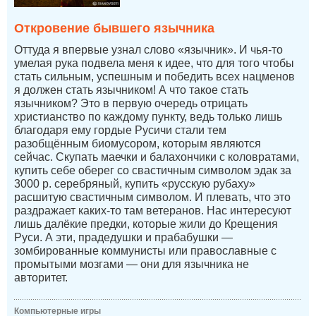
Откровение бывшего язычника
Оттуда я впервые узнал слово «язычник». И чья-то
умелая рука подвела меня к идее, что для того чтобы
стать сильным, успешным и победить всех нацменов
я должен стать язычником! А что такое стать
язычником? Это в первую очередь отрицать
христианство по каждому пункту, ведь только лишь
благодаря ему гордые Русичи стали тем
разобщённым биомусором, которым являются
сейчас. Скупать маечки и балахончики с коловратами,
купить себе оберег со свастичным символом эдак за
3000 р. серебряный, купить «русскую рубаху»
расшитую свастичным символом. И плевать, что это
раздражает каких-то там ветеранов. Нас интересуют
лишь далёкие предки, которые жили до Крещения
Руси. А эти, прадедушки и прабабушки —
зомбированные коммунисты или православные с
промытыми мозгами — они для язычника не
авторитет.
Компьютерные игры