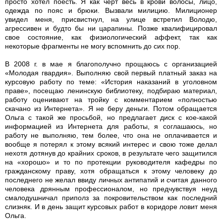
просто хотел поесть. Я как черт весь в крови волосы, лицо,
одежда по пояс и брюки. Вызвали милицию. Милиционер
увидел меня, присвистнул, на улице встретил Володю,
агрессивен и будто бы ни царапины. Позже квалифицировал
свое состояние, как физиологический аффект, так как
некоторые фрагменты не могу вспомнить до сих пор.
В 2008 г. в мае я благополучно прощаюсь с организацией
«Молодая гвардия». Выполняю свой первый платный заказ на
курсовую работу по теме: «История наказаний в уголовном
праве», посещаю ленинскую библиотеку, подбираю материал,
работу оценивают на тройку с комментарием «полностью
скачано из Интернета». Я не беру деньги. Потом обращается
Ольга с такой же просьбой, но предлагает диск с кое-какой
информацией из Интернета для работы, я соглашаюсь, но
работу не выполняю, тем более, что она не оплачивается и
вообще я потерял к этому всякий интерес и свою тоже делал
нехотя дотянув до крайних сроков, в результате чего защитился
на «хорошо» и то по протекции руководителя кафедры по
гражданскому праву, хотя обращаться к этому человеку до
последнего не желал ввиду личных антипатий и считая данного
человека дрянным профессионалом, но предчувствуя неуд
смалодушничал приполз за покровительством как последний
слизняк. И в день защит курсовых работ в коридоре ловит меня
Ольга.