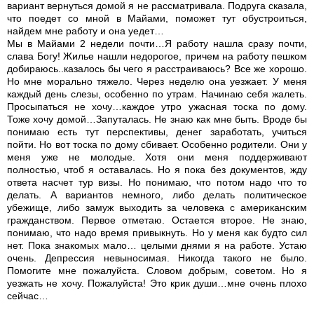
вариант вернуться домой я не рассматривала. Подруга сказала,
что поедет со мной в Майами, поможет тут обустроиться,
найдем мне работу и она уедет…
Мы в Майами 2 недели почти…Я работу нашла сразу почти,
слава Богу! Жилье нашли недорогое, причем на работу пешком
добираюсь..казалось бы чего я расстраиваюсь? Все же хорошо.
Но мне морально тяжело. Через неделю она уезжает. У меня
каждый день слезы, особенно по утрам. Начинаю себя жалеть.
Просыпаться не хочу…каждое утро ужасная тоска по дому.
Тоже хочу домой…Запуталась. Не знаю как мне быть. Вроде бы
понимаю есть тут перспективы, денег заработать, учиться
пойти. Но вот тоска по дому сбивает. Особенно родители. Они у
меня уже не молодые. Хотя они меня поддерживают
полностью, чтоб я оставалась. Но я пока без документов, жду
ответа насчет тур визы. Но понимаю, что потом надо что то
делать. А вариантов немного, либо делать политическое
убежище, либо замуж выходить за человека с американским
гражданством. Первое отметаю. Остается второе. Не знаю,
понимаю, что надо время привыкнуть. Но у меня как будто сил
нет. Пока знакомых мало… целыми днями я на работе. Устаю
очень. Депрессия невыносимая. Никогда такого не было.
Помогите мне пожалуйста. Словом добрым, советом. Но я
уезжать не хочу. Пожалуйста! Это крик души…мне очень плохо
сейчас…