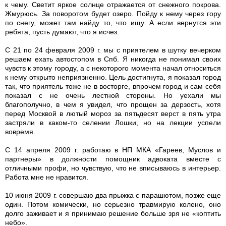
к чему. Светит яркое солнце отражается от снежного покрова.
Жмурюсь. За поворотом будет озеро. Пойду к нему через гору
по снегу, может там найду то, что ищу. А если вернутся эти
ребята, пусть думают, что я исчез.
С 21 по 24 февраля 2009 г. мы с приятелем в шутку вечерком
решаем ехать автостопом в Спб. Я никогда не понимал своих
чувств к этому городу, а с некоторого момента начал относиться
к нему открыто неприязненно. Цель достигнута, я показал город
так, что приятель тоже не в восторге, впрочем город и сам себя
показал с не очень лестной стороны. Но уехали мы
благополучно, в чем я увидел, что прощен за дерзость, хотя
перед Москвой в лютый мороз за пятьдесят верст в пять утра
застряли в каком-то селении Лошки, но на лекции успели
вовремя.
С 14 апреля 2009 г. работаю в НП МКА «Гареев, Муслов и
партнеры» в должности помощник адвоката вместе с
отличными профи, но чувствую, что не вписываюсь в интерьер.
Работа мне не нравится.
10 июня 2009 г. совершаю два прыжка с парашютом, позже еще
один. Потом комически, но серьезно травмирую колено, оно
долго заживает и я принимаю решение больше зря не «коптить
небо».