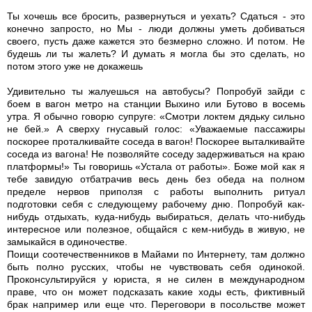
Ты хочешь все бросить, развернуться и уехать? Сдаться - это
конечно запросто, но Мы - люди должны уметь добиваться
своего, пусть даже кажется это безмерно сложно. И потом. Не
будешь ли ты жалеть? И думать я могла бы это сделать, но
потом этого уже не докажешь
Удивительно ты жалуешься на автобусы? Попробуй зайди с
боем в вагон метро на станции Выхино или Бутово в восемь
утра. Я обычно говорю супруге: «Смотри локтем дядьку сильно
не бей.» А сверху гнусавый голос: «Уважаемые пассажиры
поскорее проталкивайте соседа в вагон! Поскорее выталкивайте
соседа из вагона! Не позволяйте соседу задерживаться на краю
платформы!» Ты говоришь «Устала от работы». Боже мой как я
тебе завидую отбатрачив весь день без обеда на полном
пределе нервов приползя с работы выполнить ритуал
подготовки себя с следующему рабочему дню. Попробуй как-
нибудь отдыхать, куда-нибудь выбираться, делать что-нибудь
интересное или полезное, общайся с кем-нибудь в живую, не
замыкайся в одиночестве.
Поищи соотечественников в Майами по Интернету, там должно
быть полно русских, чтобы не чувствовать себя одинокой.
Проконсультируйся у юриста, я не силен в международном
праве, что он может подсказать какие ходы есть, фиктивный
брак например или еще что. Переговори в посольстве может