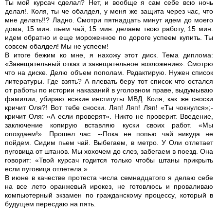
Ты мой курсач сделал? Нет, и вообще я сам себе всю ночь
делал!. Коля, ты че обалдел, у меня же защита через час, что
мне делать!!? Ладно. Смотри пятнадцать минут идем до моего
дома, 15 мин. пьем чай, 15 мин. делаем твою работу, 15 мин.
идем обратно и еще мороженное по дороге успеем купить. Ты
совсем обалдел! Мы не успеем!
В итоге бежим ко мне, я нахожу этот диск. Тема диплома:
«Завещательный отказ и завещательное возложение». Смотрю
что на диске. Делю объем пополам. Редактирую. Нужен список
литературы. Где взять? А плевать беру тот список что остался
от работы по истории наказаний в уголовном праве, выдумываю
фамилии, убираю всякие институты МВД. Коля, как же сноски
кричит Оля?! Вот тебе сноски. Ляп! Ляп! Ляп! «Ты чокнулся»;-
кричит Оля: «А если проверят». Никто не проверит. Введение,
заключение копирую вставляю куски своих работ. «Мы
опоздаем!». Прошел час. --Пока не попью чай никуда не
пойдем. Сидим пьем чай. Выбегаем, в метро. У Оли отлетает
пуговица от штанов. Мы хохочем до слез, забегаем в поезд. Она
говорит: «Твой курсач годится только чтобы штаны прикрыть
если пуговица отлетела.»
В июне в качестве протеста числа семнадцатого я делаю себе
на все лето оранжевый ирокез, не готовлюсь и проваливаю
компьютерный экзамен по гражданскому процессу, который в
будущем пересдаю на пять.