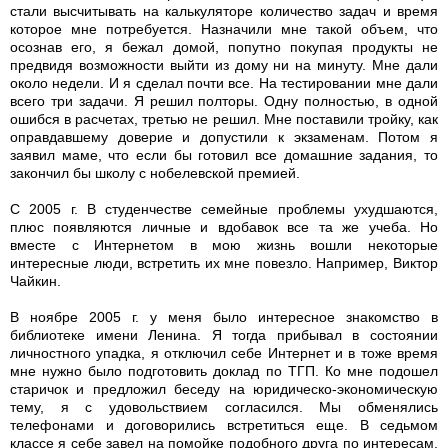
стали высчитывать на калькуляторе количество задач и время
которое мне потребуется. Назначили мне такой объем, что
осознав его, я бежал домой, попутно покупая продукты не
предвидя возможности выйти из дому ни на минуту. Мне дали
около недели. И я сделал почти все. На тестировании мне дали
всего три задачи. Я решил полторы. Одну полностью, в одной
ошибся в расчетах, третью не решил. Мне поставили тройку, как
оправдавшему доверие и допустили к экзаменам. Потом я
заявил маме, что если бы готовил все домашние задания, то
закончил бы школу с нобелевской премией.
С 2005 г. В студенчестве семейные проблемы ухудшаются,
плюс появляются личные и вдобавок все та же учеба. Но
вместе с Интернетом в мою жизнь вошли некоторые
интересные люди, встретить их мне повезло. Например, Виктор
Чайкин.
В ноябре 2005 г. у меня было интересное знакомство в
библиотеке имени Ленина. Я тогда прибывал в состоянии
личностного упадка, я отключил себе Интернет и в тоже время
мне нужно было подготовить доклад по ТГП. Ко мне подошел
старичок и предложил беседу на юридическо-экономическую
тему, я с удовольствием согласился. Мы обменялись
телефонами и договорились встретиться еще. В седьмом
классе я себе завел на помойке подобного друга по интересам,