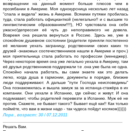
возвращении на данный момент больше плюсов чем в
прозябании в Америке. Моя однокурсница несколько лет назад
"спала и видела" жизнь в Америке. Всякими путями пробилась
туда, стала работать официанткой (нелегально!! и с высшим то
лингвистическим образованием!!!!), НО чувстовала она себя
ужасно!депрессия её чуть до непоправимого не довела.
Вовремя она решила вернуться в Россию. Здесь же, уже в
спокойном душевном состоянии (родители приняли постепенно
её желание уехать заграницу, родственники своих каких то
друзей -знакомых соотечественников нашли в Америке и проч.)
моя приятельница стала работать по профессии (менеджер).
Через некоторое время она уже легально уехала в Америку, там
её друзья родственников поддержали т.е .она уже была не одна.
Спокойно начала работать, вы сами знаете как это делать
легко, когда душа в гармонии, документы в порядке, близкие
люди поддерживают. А дальше "пути Господа неисповедимы"
Она познакомилась и вышла замуж за за испанца-стажёра в их
компании. Они уехали в Испанию, где сейчас и живут. И она
подумавает, чтобы родителей перевезти в Испанию. Муж её не
против. Скажете, не бывает такого? Бывает ещё как!! Как только
поймёте, что вам в жизни надо - так чудеса пойдут косяком))))))
Лора , возраст: 30 / 07.12.2011
Решать Вам.