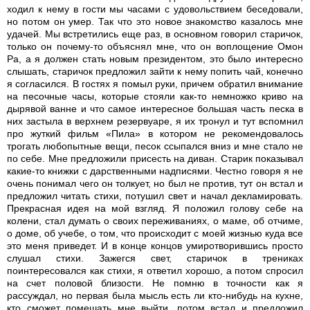
ходил к нему в гости мы часами с удовольствием беседовали,
но потом он умер. Так что это новое знакомство казалось мне
удачей. Мы встретились еще раз, в основном говорил старичок,
только он почему-то объяснял мне, что он воплощение Омон
Ра, а я должен стать новым президентом, это было интересно
слышать, старичок предложил зайти к нему попить чай, конечно
я согласился. В гостях я помыл руки, причем обратил внимание
на песочные часы, которые стояли как-то немножко криво на
дырявой ванне и что самое интересное большая часть песка в
них застыла в верхнем резервуаре, я их тронул и тут вспомнил
про жуткий фильм «Пила» в котором не рекомендовалось
трогать любопытные вещи, песок ссыпался вниз и мне стало не
по себе. Мне предложили присесть на диван. Старик показывал
какие-то книжки с дарственными надписями. Честно говоря я не
очень понимал чего он толкует, но был не против, тут он встал и
предложил читать стихи, потушил свет и начал декламировать.
Прекрасная идея на мой взгляд. Я положил голову себе на
колени, стал думать о своих переживаниях, о маме, об отчиме,
о доме, об учебе, о том, что происходит с моей жизнью куда все
это меня приведет. И в конце концов умиротворившись просто
слушал стихи. Зажегся свет, старичок в трениках
поинтересовался как стихи, я ответил хорошо, а потом спросил
на счет половой близости. Не помню в точности как я
рассуждал, но первая была мысль есть ли кто-нибудь на кухне,
кто сможет помешать мне выйти, потом встал и предложил