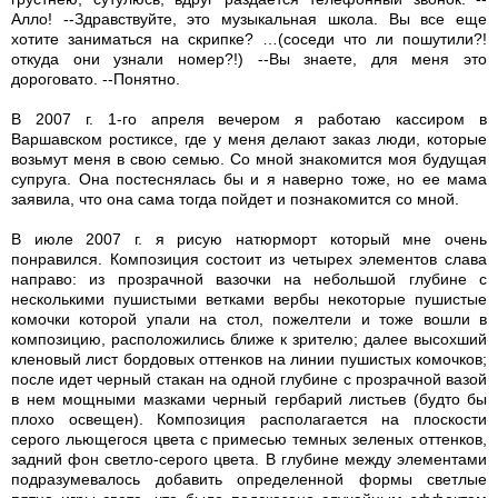
Алло! --Здравствуйте, это музыкальная школа. Вы все еще
хотите заниматься на скрипке? …(соседи что ли пошутили?!
откуда они узнали номер?!) --Вы знаете, для меня это
дороговато. --Понятно.
В 2007 г. 1-го апреля вечером я работаю кассиром в
Варшавском ростиксе, где у меня делают заказ люди, которые
возьмут меня в свою семью. Со мной знакомится моя будущая
супруга. Она постеснялась бы и я наверно тоже, но ее мама
заявила, что она сама тогда пойдет и познакомится со мной.
В июле 2007 г. я рисую натюрморт который мне очень
понравился. Композиция состоит из четырех элементов слава
направо: из прозрачной вазочки на небольшой глубине с
несколькими пушистыми ветками вербы некоторые пушистые
комочки которой упали на стол, пожелтели и тоже вошли в
композицию, расположились ближе к зрителю; далее высохший
кленовый лист бордовых оттенков на линии пушистых комочков;
после идет черный стакан на одной глубине с прозрачной вазой
в нем мощными мазками черный гербарий листьев (будто бы
плохо освещен). Композиция располагается на плоскости
серого льющегося цвета с примесью темных зеленых оттенков,
задний фон светло-серого цвета. В глубине между элементами
подразумевалось добавить определенной формы светлые