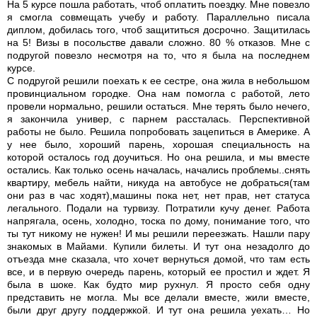
На 5 курсе пошла работать, чтоб оплатить поездку. Мне повезло
я смогла совмещать учебу и работу. Параллельно писала
диплом, добилась того, чтоб защититься досрочно. Защитилась
на 5! Визы в посольстве давали сложно. 80 % отказов. Мне с
подругой повезло несмотря на то, что я была на последнем
курсе.
С подругой решили поехать к ее сестре, она жила в небольшом
провинциальном городке. Она нам помогла с работой, лето
провели нормально, решили остаться. Мне терять было нечего,
я закончила универ, с парнем рассталась. Перспективной
работы не было. Решила попробовать зацепиться в Америке. А
у нее было, хороший парень, хорошая специальность на
которой осталось год доучиться. Но она решила, и мы вместе
остались. Как только осень началась, начались проблемы..снять
квартиру, мебель найти, никуда на автобусе не добраться(там
они раз в час ходят),машины пока нет, нет прав, нет статуса
легального. Подали на турвизу. Потратили кучу денег. Работа
напрягала, осень, холодно, тоска по дому, понимание того, что
ты тут никому не нужен! И мы решили переезжать. Нашли пару
знакомых в Майами. Купили билеты. И тут она незадолго до
отъезда мне сказала, что хочет вернуться домой, что там есть
все, и в первую очередь парень, который ее простил и ждет. Я
была в шоке. Как будто мир рухнул. Я просто себя одну
представить не могла. Мы все делали вместе, жили вместе,
были друг другу поддержкой. И тут она решила уехать… Но