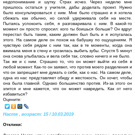
недопонимание и шутку. Страх исчез. Через неделю мне
пришлось остаться у учителя, дабы доделать проект. Нужно
было консультироваться с ним. Мне было страшно и я хотела
сбежать как обычно, но силой удерживала себя на месте.
Пытаясь успокоить себя, я разговаривала с ним. В какой-то
момент он просто спросил: кого ты боишься больше? Он вдруг
перестал быть таким, каким должен был быть и я испугалась
этого. На самом деле он похож на бабушку по ощущениям. Я
чувствую себя рядом с ним так, как в те моменты, когда она
вжимала меня в стену и грозилась выбить зубы. Спустя 5 минут
она снова улыбалась и вела себя так, словно ничего и не было.
Так же и с ним. Страшно то, что он может выйти из себя в
любой момент. Как-то он заявил, что против моего разделения и
что он запрещает мне думать о себе, как о нас. На самом деле,
одна из нас представляет обиду и жестокость. Он хочет, чтобы
она была главной. Однако большинство против. Из-за этого он
злится и мне кажется, что он может навредить. Как от него
избавиться?
Оцените:
Настя , возраст: 15 / 10.03.2019
Отклики: