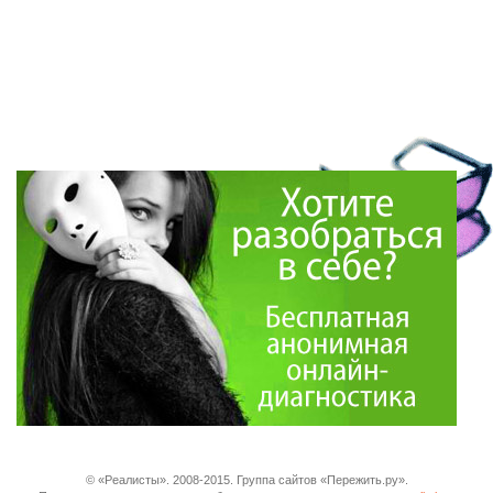
© «Реалисты». 2008-2015. Группа сайтов «Пережить.ру».