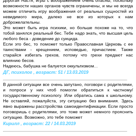
Дорогая Настя, игры с воображением очень опасны, поскольку
возможности наших органов чувств ограничены, и мы не всегда
можем отличить игру воображения от реальных сущностей из
невидимого мира, далеко не все из которых к нам
доброжелательны.
Это может быть игра психики, но больше похоже на то, что
тобой занялся реальный бес. Тебе надо знать, что высшая цель
любого беса - доведение до суицида.
Если это бес, то поможет только Православная Церковь с ее
таинствами - крещением, исповедью, причастием. Также
старайся избегать грехов, потому что грехи предают нас
влиянию бесов.
Надеюсь, бабушка не балуется оккультизмом...
ДГ, психолог , возраст: 51 / 13.03.2019
В данной ситуации все очень запутано, поговори с родителями,
и попроси у них чтоб помогли обратиться к частному/
государственному психологу. Или обратись сама к школьному.
Не оставляй, пожалуйста, эту ситуацию без внимания. Здесь
явно выражены расстройства самоидентификации. Если просто
поговоришь с родителями, это тоже может немного прояснить
ситуацию. Возможно, это тебе поможет
Кирилл , возраст: 22 / 14.03.2019