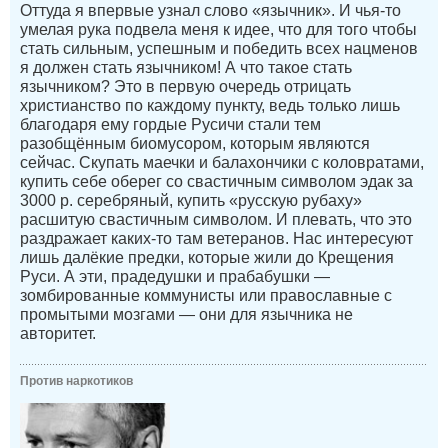
Оттуда я впервые узнал слово «язычник». И чья-то
умелая рука подвела меня к идее, что для того чтобы
стать сильным, успешным и победить всех нацменов
я должен стать язычником! А что такое стать
язычником? Это в первую очередь отрицать
христианство по каждому пункту, ведь только лишь
благодаря ему гордые Русичи стали тем
разобщённым биомусором, которым являются
сейчас. Скупать маечки и балахончики с коловратами,
купить себе оберег со свастичным символом эдак за
3000 р. серебряный, купить «русскую рубаху»
расшитую свастичным символом. И плевать, что это
раздражает каких-то там ветеранов. Нас интересуют
лишь далёкие предки, которые жили до Крещения
Руси. А эти, прадедушки и прабабушки —
зомбированные коммунисты или православные с
промытыми мозгами — они для язычника не
авторитет.
Против наркотиков