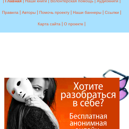
|
|
|
|
|
Главная
Наши книги
Волонтерская помощь
Аудиокниги
|
|
|
|
|
Правила
Авторы
Помочь проекту
Наши баннеры
Ссылки
|
|
Карта сайта
О проекте