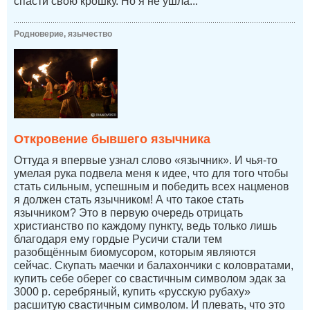
спасти свою крошку. Но я не ушла...
Родноверие, язычество
Откровение бывшего язычника
Оттуда я впервые узнал слово «язычник». И чья-то
умелая рука подвела меня к идее, что для того чтобы
стать сильным, успешным и победить всех нацменов
я должен стать язычником! А что такое стать
язычником? Это в первую очередь отрицать
христианство по каждому пункту, ведь только лишь
благодаря ему гордые Русичи стали тем
разобщённым биомусором, которым являются
сейчас. Скупать маечки и балахончики с коловратами,
купить себе оберег со свастичным символом эдак за
3000 р. серебряный, купить «русскую рубаху»
расшитую свастичным символом. И плевать, что это