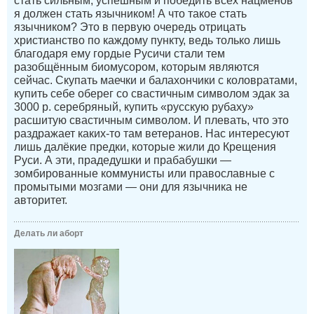
стать сильным, успешным и победить всех нацменов
я должен стать язычником! А что такое стать
язычником? Это в первую очередь отрицать
христианство по каждому пункту, ведь только лишь
благодаря ему гордые Русичи стали тем
разобщённым биомусором, которым являются
сейчас. Скупать маечки и балахончики с коловратами,
купить себе оберег со свастичным символом эдак за
3000 р. серебряный, купить «русскую рубаху»
расшитую свастичным символом. И плевать, что это
раздражает каких-то там ветеранов. Нас интересуют
лишь далёкие предки, которые жили до Крещения
Руси. А эти, прадедушки и прабабушки —
зомбированные коммунисты или православные с
промытыми мозгами — они для язычника не
авторитет.
Делать ли аборт