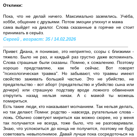
Отклики:
Пока, что не делай ничего. Максимально заземлись. Учёба,
хобби, общение с друзьями. Потом эмоции утихнут и мама
сама выйдет на диалог. Слова сказанные в горячке не стоит
принимать в серьёз.
Сергей , возраст: 35 / 14.02.2026
Привет. Диана, я понимаю, это неприятно, ссоры с близкими -
тяжело. Было не раз, и каждый раз грустно даже вспоминать.
Слова страшные были сказаны. Помню, к сожалению. Поэтому
хорошо представляю, как тебе сейчас. Вот говорят
"психологическая травма". Но забывают, что травмы имеют
свойство заживать большей частью. Это не убийство, не
предательство - вот аборт (предательство и убийство сына или
дочери) или страшную подставу вроде ложного обвинения
открутить назад нельзя никак. А с мамой ты можешь
помириться.
Есть такие люди, кто наказывает молчанием. Так нельзя делать,
но так делают. Помни: родство - навсегда, ругательные слова -
ложь. Обычно советуют мириться как можно скорее, но у меня
так получается не всегда, тоже было, что не разговаривали.
Знаю, что успокоиться до конца не получится, поэтому не буду
советовать невыполнимое. Давай лучше пока сосредоточься на